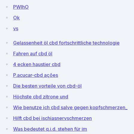
PWIhO
Ok
vs
Gelassenheit öl cbd fortschrittliche technologie
Fahren auf cbd öl
4 ecken haustier cbd
P.acucar-cbd ações
Die besten vorteile von cbd-öl
Höchste cbd zitrone und
Wie benutze ich cbd salve gegen kopfschmerzen_
Hilft cbd bei ischiasnervschmerzen
Was bedeutet q.i.d. stehen für im