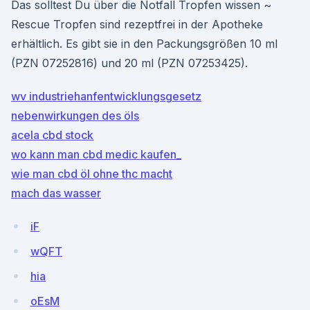
Das solltest Du über die Notfall Tropfen wissen ~
Rescue Tropfen sind rezeptfrei in der Apotheke
erhältlich. Es gibt sie in den Packungsgrößen 10 ml
(PZN 07252816) und 20 ml (PZN 07253425).
wv industriehanfentwicklungsgesetz
nebenwirkungen des öls
acela cbd stock
wo kann man cbd medic kaufen_
wie man cbd öl ohne thc macht
mach das wasser
iF
wQFT
hia
oEsM