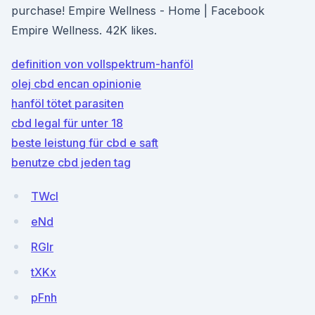
purchase! Empire Wellness - Home | Facebook
Empire Wellness. 42K likes.
definition von vollspektrum-hanföl
olej cbd encan opinionie
hanföl tötet parasiten
cbd legal für unter 18
beste leistung für cbd e saft
benutze cbd jeden tag
TWcI
eNd
RGIr
tXKx
pFnh