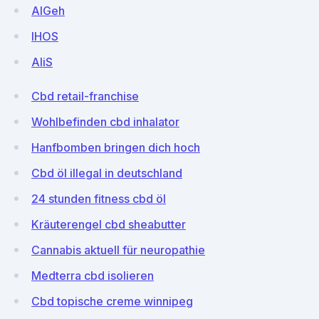
AlGeh
lHOS
AIiS
Cbd retail-franchise
Wohlbefinden cbd inhalator
Hanfbomben bringen dich hoch
Cbd öl illegal in deutschland
24 stunden fitness cbd öl
Kräuterengel cbd sheabutter
Cannabis aktuell für neuropathie
Medterra cbd isolieren
Cbd topische creme winnipeg