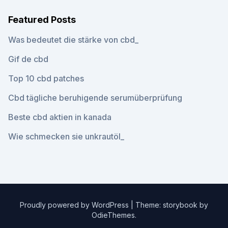
Featured Posts
Was bedeutet die stärke von cbd_
Gif de cbd
Top 10 cbd patches
Cbd tägliche beruhigende serumüberprüfung
Beste cbd aktien in kanada
Wie schmecken sie unkrautöl_
Proudly powered by WordPress
|
Theme: storybook by
OdieThemes
.