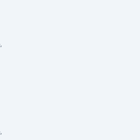
)
,
)
,