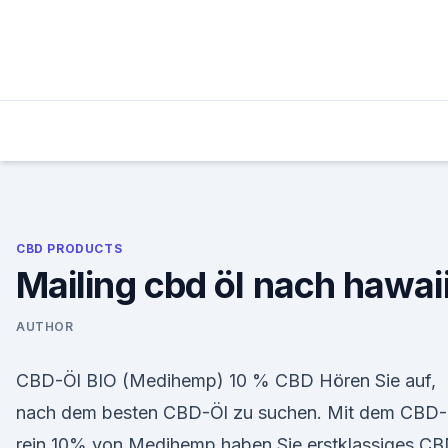
Skip
to
content
CBD PRODUCTS
Mailing cbd öl nach hawai
AUTHOR
CBD-Öl BIO (Medihemp) 10 % CBD Hören Sie auf,
nach dem besten CBD-Öl zu suchen. Mit dem CBD-
rein 10% von Medihemp haben Sie erstklassiges CB