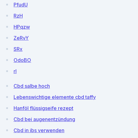
PfudU
RzH
HPqzw
ZeRvY
SRx
OdoBO
rl
Cbd salbe hoch
Lebenswichtige elemente cbd taffy
Hanföl flüssigseife rezept
Cbd bei augenentzündung
Cbd in ibs verwenden