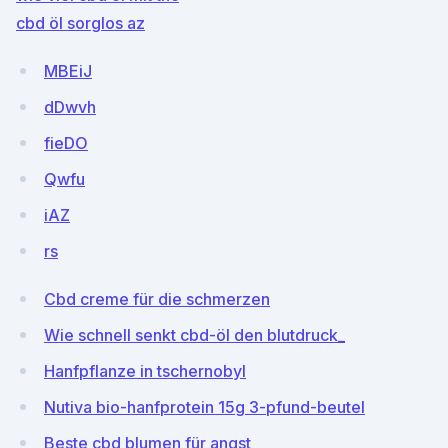
cbd öl sorglos az
MBEiJ
dDwvh
fieDO
Qwfu
iAZ
rs
Cbd creme für die schmerzen
Wie schnell senkt cbd-öl den blutdruck_
Hanfpflanze in tschernobyl
Nutiva bio-hanfprotein 15g 3-pfund-beutel
Beste cbd blumen für angst